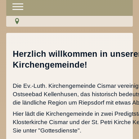
Toggle
Navigation
Über uns
Gottesdienste
Herzlich willkommen in unsere
Veranstaltungen
Kirchengemeinde!
Klosterführung
Kirchenmusik
Die Ev.-Luth. Kirchengemeinde Cismar vereinigt
Ostseebad Kellenhusen, das historisch bedeut
Kindergarten
die ländliche Region um Riepsdorf mit etwas A
Hier lädt die Kirchengemeinde in zwei Predigts
Friedhof
Klosterkirche Cismar und der St. Petri Kirche K
Kontakt
Sie unter "Gottesdienste".